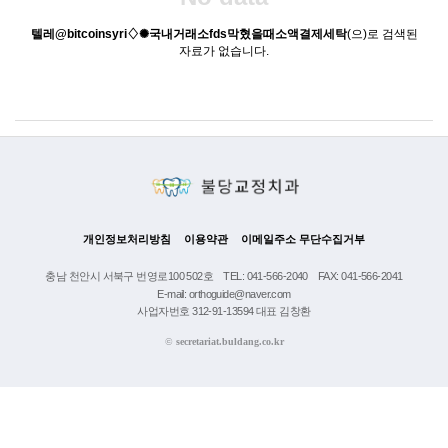
텔레@bitcoinsyri♢✺국내거래소fds막혔을때소액결제세탁
(으)로 검색된
자료가 없습니다.
개인정보처리방침
이용약관
이메일주소 무단수집거부
충남 천안시 서북구 번영로100 502호
TEL: 041-566-2040
FAX: 041-566-2041
E-mail: orthoguide@naver.com
사업자번호 312-91-13594 대표 김창환
©
secretariat.buldang.co.kr