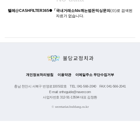
텔레@CASHFILTER365✺「국내거래소fds깨는법돈믹싱문의
(으)로 검색된
자료가 없습니다.
개인정보처리방침
이용약관
이메일주소 무단수집거부
충남 천안시 서북구 번영로100 502호
TEL: 041-566-2040
FAX: 041-566-2041
E-mail: orthoguide@naver.com
사업자번호 312-91-13594 대표 김창환
©
secretariat.buldang.co.kr