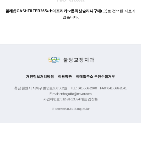
텔레@CASHFILTER365♦⯌아프리카tv돈믹싱솔라나구매
(으)로 검색된 자료가
없습니다.
개인정보처리방침
이용약관
이메일주소 무단수집거부
충남 천안시 서북구 번영로100 502호
TEL: 041-566-2040
FAX: 041-566-2041
E-mail: orthoguide@naver.com
사업자번호 312-91-13594 대표 김창환
©
secretariat.buldang.co.kr